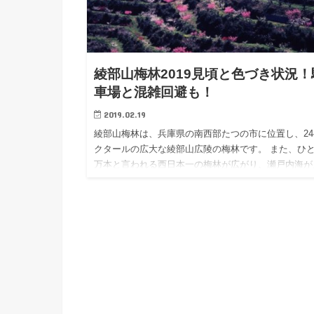
綾部山梅林2019見頃と色づき状況！
車場と混雑回避も！
2019.02.19
綾部山梅林は、兵庫県の南西部たつの市に位置し、24
クタールの広大な綾部山広陵の梅林です。 また、ひと
万本と言われる西日本一の梅林が広がり、瀬戸内海が
下ろせる絶景スポットとして有名です。 梅の花が満
なる頃には、…