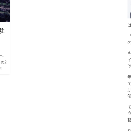
駐
ヘ
め2
´
見
開に