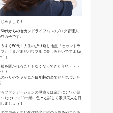
はじめまして！
『
50代からのセカンドライフ♪
』のブログ管理人
のワカ子です。
もうすぐ50代！人生の折り返し地点『セカンドラ
イフ』！まだまだパワフルに楽しみたいですよね(
艸｀)
年齢を聞かれることもなくなってきた年頃・・・
で！！
肌のハリやツヤが見
た目年齢の全て
だと気づいた
笑
でもファンデーションの厚塗りは余計にシワが目
立つだけ(´;ω;｀)一緒に色々と試して素肌美人を目
指しましょう！
なので自分と同じ40代後半女性のお悩みや気なる