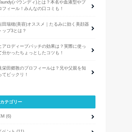
Vaundy(バウンディ)とは？本名や血液型やプ
ロフィール！みんなの口コミも！
吉田瑞穂(美容)オススメ｜たるみに効く美顔器
トップ3とは？
ヒアロディープパッチの効果は？実際に使っ
て分かったちょっとしたコツも！
眞栄田郷敦のプロフィールは？兄や父親を知
ってビックリ！
カテゴリー
CM
(6)
イベント
(11)