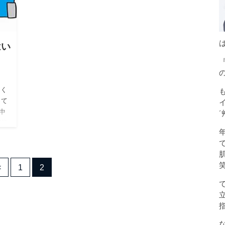
はい
多く
って
中
´
可燃
<
1
2