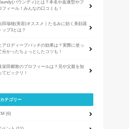
Vaundy(バウンディ)とは？本名や血液型やプ
ロフィール！みんなの口コミも！
吉田瑞穂(美容)オススメ｜たるみに効く美顔器
トップ3とは？
ヒアロディープパッチの効果は？実際に使っ
て分かったちょっとしたコツも！
眞栄田郷敦のプロフィールは？兄や父親を知
ってビックリ！
カテゴリー
CM
(6)
イベント
(11)