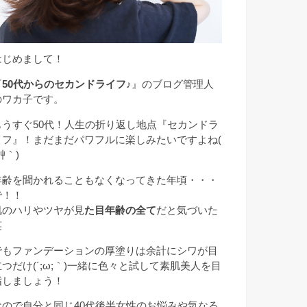
はじめまして！
『
50代からのセカンドライフ♪
』のブログ管理人
のワカ子です。
もうすぐ50代！人生の折り返し地点『セカンドラ
イフ』！まだまだパワフルに楽しみたいですよね(
艸｀)
年齢を聞かれることもなくなってきた年頃・・・
で！！
肌のハリやツヤが見
た目年齢の全て
だと気づいた
笑
でもファンデーションの厚塗りは余計にシワが目
立つだけ(´;ω;｀)一緒に色々と試して素肌美人を目
指しましょう！
なので自分と同じ40代後半女性のお悩みや気なる