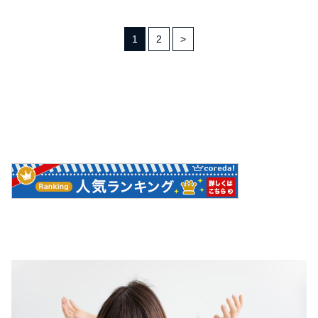
1
2
>