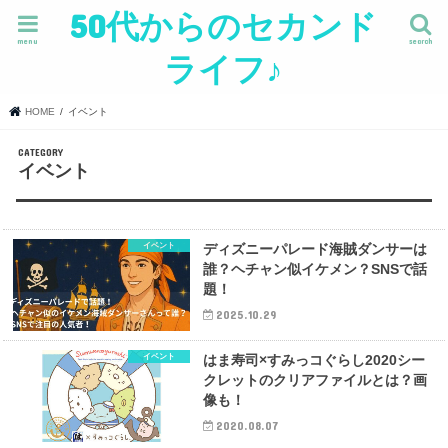
50代からのセカンド
menu
search
ライフ♪
HOME
イベント
イベント
イベント
ディズニーパレード海賊ダンサーは
誰？ヘチャン似イケメン？SNSで話
題！
2025.10.29
イベント
はま寿司×すみっコぐらし2020シー
クレットのクリアファイルとは？画
像も！
2020.08.07