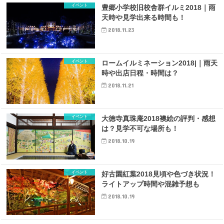
イベント
豊郷小学校旧校舎群イルミ2018｜雨
天時や見学出来る時間も！
2018.11.23
イベント
ロームイルミネーション2018|｜雨天
時や出店日程・時間は？
2018.11.21
イベント
大徳寺真珠庵2018襖絵の評判・感想
は？見学不可な場所も！
2018.10.19
イベント
好古園紅葉2018見頃や色づき状況！
ライトアップ時間や混雑予想も
2018.10.19