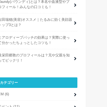
Vaundy(バウンディ)とは？本名や血液型やプ
ロフィール！みんなの口コミも！
吉田瑞穂(美容)オススメ｜たるみに効く美顔器
トップ3とは？
ヒアロディープパッチの効果は？実際に使っ
て分かったちょっとしたコツも！
眞栄田郷敦のプロフィールは？兄や父親を知
ってビックリ！
カテゴリー
CM
(6)
イベント
(11)