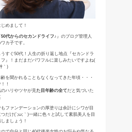
はじめまして！
『
50代からのセカンドライフ♪
』のブログ管理人
のワカ子です。
もうすぐ50代！人生の折り返し地点『セカンドラ
イフ』！まだまだパワフルに楽しみたいですよね(
艸｀)
年齢を聞かれることもなくなってきた年頃・・・
で！！
肌のハリやツヤが見
た目年齢の全て
だと気づいた
笑
でもファンデーションの厚塗りは余計にシワが目
立つだけ(´;ω;｀)一緒に色々と試して素肌美人を目
指しましょう！
なので自分と同じ40代後半女性のお悩みや気なる