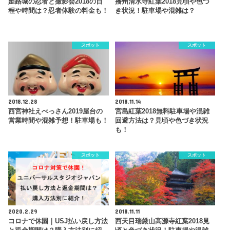
姫路城の忍者と撮影会2018の日
播州清水寺紅葉2018見頃や色づ
程や時間は？忍者体験の料金も！
き状況！駐車場や混雑は？
スポット
スポット
2018.12.28
2018.11.14
西宮神社えべっさん2019屋台の
宮島紅葉2018無料駐車場や混雑
営業時間や混雑予想！駐車場も！
回避方法は？見頃や色づき状況
も！
スポット
スポット
2020.2.29
2018.11.11
コロナで休園｜USJ払い戻し方法
西天目瑞厳山高源寺紅葉2018見