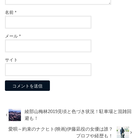
名前
*
メール
*
サイト
綾部山梅林2019見頃と色づき状況！駐車場と混雑回
避も！
愛唄～約束のナクヒト(映画)伊藤凪役の女優は誰？
プロフや経歴も！