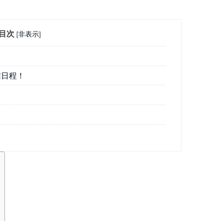
目次
[
非表示
]
信日程！