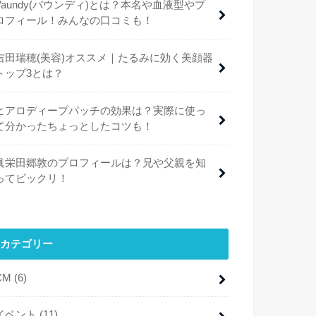
Vaundy(バウンディ)とは？本名や血液型やプ
ロフィール！みんなの口コミも！
吉田瑞穂(美容)オススメ｜たるみに効く美顔器
トップ3とは？
ヒアロディープパッチの効果は？実際に使っ
て分かったちょっとしたコツも！
眞栄田郷敦のプロフィールは？兄や父親を知
ってビックリ！
カテゴリー
CM
(6)
イベント
(11)