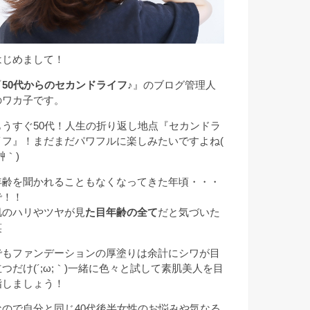
はじめまして！
『
50代からのセカンドライフ♪
』のブログ管理人
のワカ子です。
もうすぐ50代！人生の折り返し地点『セカンドラ
イフ』！まだまだパワフルに楽しみたいですよね(
艸｀)
年齢を聞かれることもなくなってきた年頃・・・
で！！
肌のハリやツヤが見
た目年齢の全て
だと気づいた
笑
でもファンデーションの厚塗りは余計にシワが目
立つだけ(´;ω;｀)一緒に色々と試して素肌美人を目
指しましょう！
なので自分と同じ40代後半女性のお悩みや気なる